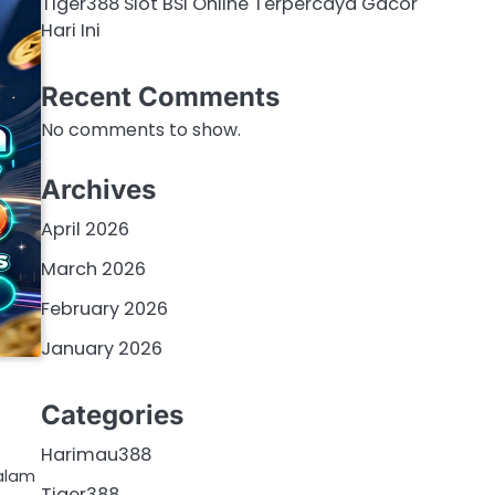
Tiger388 Slot BSI Online Terpercaya Gacor
Hari Ini
Recent Comments
No comments to show.
Archives
April 2026
March 2026
February 2026
January 2026
88
Categories
Harimau388
Dalam
Tiger388