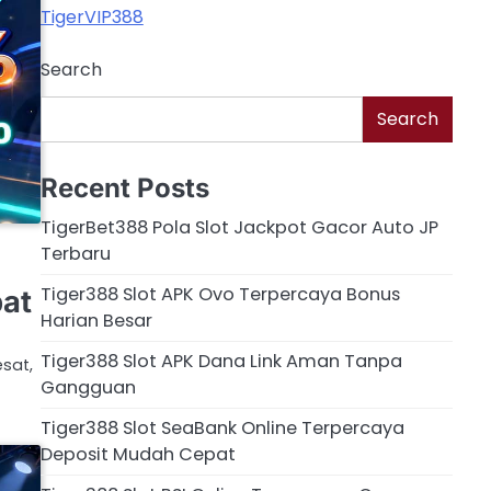
TigerVIP388
Search
Search
Recent Posts
TigerBet388 Pola Slot Jackpot Gacor Auto JP
88
Terbaru
Tiger388 Slot APK Ovo Terpercaya Bonus
at
Harian Besar
Tiger388 Slot APK Dana Link Aman Tanpa
sat,
Gangguan
Tiger388 Slot SeaBank Online Terpercaya
Deposit Mudah Cepat