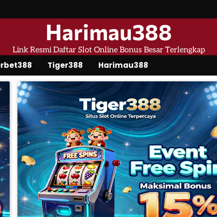
Harimau388
Link Resmi Daftar Slot Online Bonus Besar Terlengkap
erbet388
Tiger388
Harimau388