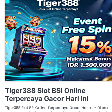
HARIMAU388
TIGER388
TIGERBET388
TIGERGACOR388
TIGERSLOT388
Tiger388 Slot BSI Online
Terpercaya Gacor Hari Ini
Tiger388 Slot BSI Online Terpercaya Gacor Hari Ini – Di era