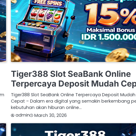
HARIMAU388
TIGER388
TIGERBET388
TIGERGACOR388
TIGERSLOT3
Tiger388 Slot SeaBank Online
Terpercaya Deposit Mudah Cep
am
Tiger388 Slot SeaBank Online Terpercaya Deposit Mudah
Cepat – Dalam era digital yang semakin berkembang pe
kebutuhan akan hiburan online…
admin
March 30, 2026