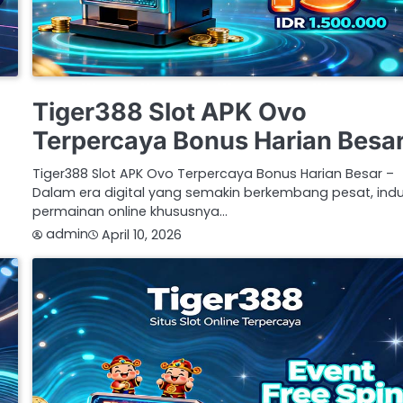
HARIMAU388
TIGER388
TIGERBET388
TIGERGACOR388
TIGERSLOT3
Tiger388 Slot APK Ovo
Terpercaya Bonus Harian Besa
Tiger388 Slot APK Ovo Terpercaya Bonus Harian Besar –
Dalam era digital yang semakin berkembang pesat, indu
permainan online khususnya…
admin
April 10, 2026