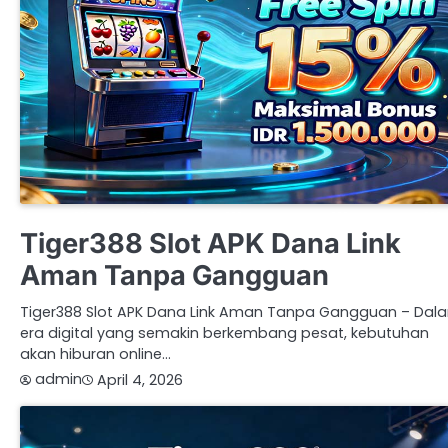
HARIMAU388
TIGER388
TIGERBET388
TIGERGACOR388
TIGERSLOT388
Tiger388 Slot APK Dana Link
Aman Tanpa Gangguan
Tiger388 Slot APK Dana Link Aman Tanpa Gangguan – Dal
era digital yang semakin berkembang pesat, kebutuhan
akan hiburan online…
admin
April 4, 2026